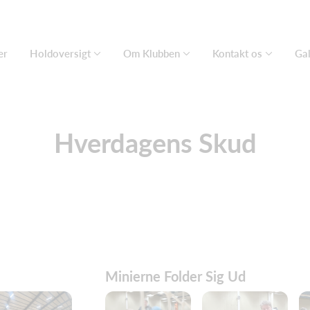
er
Holdoversigt
Om Klubben
Kontakt os
Gal
Hverdagens Skud
Minierne Folder Sig Ud